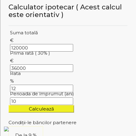
Calculator ipotecar ( Acest calcul
este orientativ )
Suma totală
€
Prima rată ( 30% )
€
Rata
%
Perioada de împrumut (ani)
Calculează
Condiții-le băncilor partenere
De la
9 %