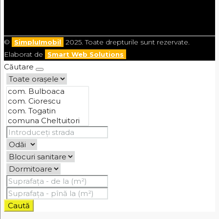
©
2025. Toate drepturile sunt rezervate.
SimpluImobil
Elaborat de
Smart Web Solutions
Căutare
Caută