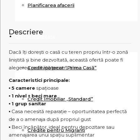
Planificarea afacerii
Descriere
Oferte ipotecare
Dacă îți dorești o casă cu teren propriu într-o zonă
liniștită și bine dezvoltată, această ofertă poate fi
Credit ipotecar “Prima Casă”
alegerea potrivită pentru tine.
Caracteristici principale:
▪
5 camere
spațioase
▪
1 nivel + beci mare
Credit Imobiliar „Standard”
▪
1 grup sanitar
▪ Casa necesită reparație – oportunitatea perfectă
de a o amenaja după propriul gust
▪ Beci încăpător, ideal pentru depozitare sau
Credite pentru Migranți
amenajarea unui spațiu suplimentar