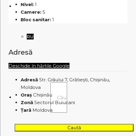
Nivel:
1
RO
Camere:
5
Bloc sanitar:
1
RU
Adresă
Deschide în hărțile Google
+ (373) 60 60 63 44
Adresă
Str. Grâului 7, Grătiești, Chișinău,
Moldova
Oraș
Chișinău
Search Button
Zonă
Sectorul Buiucani
Țară
Moldova
Caută