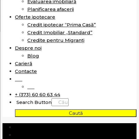
Evaluarea imobiliară
Planificarea afacerii
Oferte ipotecare
Credit ipotecar “Prima Casă”
Credit Imobiliar „Standard”
Credite pentru Migranți
Despre noi
Blog
Carieră
Contacte
RO
RU
+ (373) 60 60 63 44
Search Button
Caută