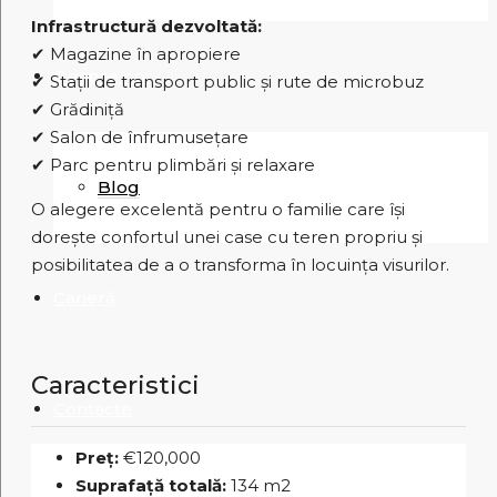
Infrastructură dezvoltată:
✔ Magazine în apropiere
Despre noi
✔ Stații de transport public și rute de microbuz
✔ Grădiniță
✔ Salon de înfrumusețare
✔ Parc pentru plimbări și relaxare
Blog
O alegere excelentă pentru o familie care își
dorește confortul unei case cu teren propriu și
posibilitatea de a o transforma în locuința visurilor.
Carieră
Caracteristici
Contacte
Preț:
€120,000
Suprafață totală:
134 m2