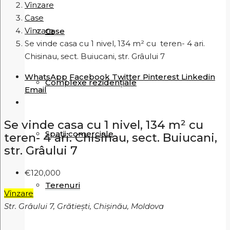
Vînzare
Case
Vînzare
Case
Se vinde casa cu 1 nivel, 134 m² cu teren- 4 ari.
Chisinau, sect. Buiucani, str. Grâului 7
WhatsApp
Facebook
Twitter
Pinterest
Linkedin
Complexe rezidențiale
Email
Se vinde casa cu 1 nivel, 134 m² cu
Spații comerciale
teren- 4 ari. Chisinau, sect. Buiucani,
str. Grâului 7
€120,000
Terenuri
Vînzare
Str. Grâului 7, Grătiești, Chișinău, Moldova