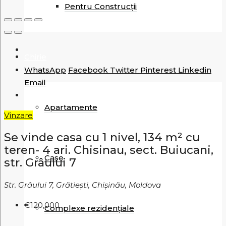
Pentru Construcții
Chirie
WhatsApp
Facebook
Twitter
Pinterest
Linkedin
Email
Apartamente
Vînzare
Se vinde casa cu 1 nivel, 134 m² cu
teren- 4 ari. Chisinau, sect. Buiucani,
Case
str. Grâului 7
Str. Grâului 7, Grătiești, Chișinău, Moldova
€120,000
Complexe rezidențiale