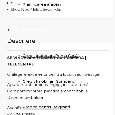
5
Planificarea afacerii
Bloc Nou / Bloc Secundar
Oferte ipotecare
Descriere
Credit ipotecar “Prima Casă”
SE VINDE APARTAMENT CU 1 CAMERĂ |
TELECENTRU
O alegere excelentă pentru locuit sau investiție!
Credit Imobiliar „Standard”
Apartament luminos, îngrijit, în stare bună
Compartimentare practică și confortabilă
Dispune de balcon
Credite pentru Migranți
Avantaje:
– curte liniștită