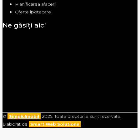
Planificarea afacerii
Oferte ipotecare
Ne găsiți aici
©
2025. Toate drepturile sunt rezervate.
SimpluImobil
Elaborat de
Smart Web Solutions