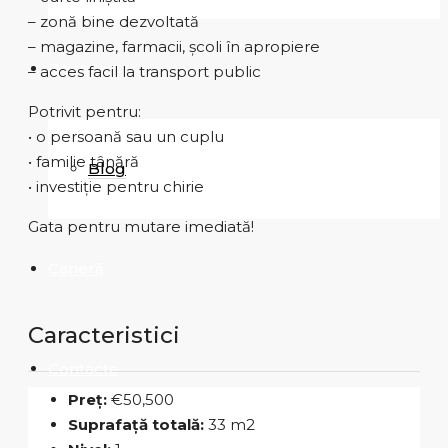
– zonă bine dezvoltată
– magazine, farmacii, școli în apropiere
Despre noi
– acces facil la transport public
Potrivit pentru:
• o persoană sau un cuplu
• familie tânără
Blog
• investiție pentru chirie
Gata pentru mutare imediată!
Carieră
Caracteristici
Contacte
Preț:
€50,500
Suprafață totală:
33 m2