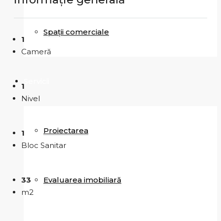
Spații comerciale
1
Cameră
Servicii
1
Nivel
Proiectarea
1
Bloc Sanitar
33
Evaluarea imobiliară
m2