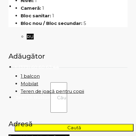
Nivel:
1
RO
Cameră:
1
Bloc sanitar:
1
Bloc nou / Bloc secundar:
5
RU
Adăugător
+ (373) 60 60 63 44
1 balcon
Mobilat
Teren de joacă pentru copii
Search Button
Adresă
Caută