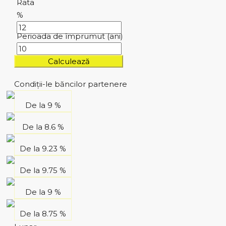
Rata
%
Perioada de împrumut (ani)
Calculează
Condiții-le băncilor partenere
De la
9 %
De la
8.6 %
De la
9.23 %
De la
9.75 %
De la
9 %
De la
8.75 %