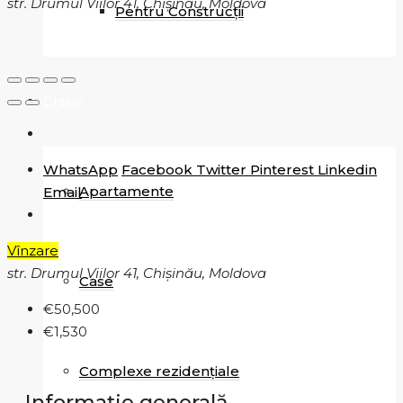
str. Drumul Viilor 41, Chișinău, Moldova
Pentru Construcții
Chirie
WhatsApp
Facebook
Twitter
Pinterest
Linkedin
Apartamente
Email
Vînzare
str. Drumul Viilor 41, Chișinău, Moldova
Case
€50,500
€1,530
Complexe rezidențiale
Informație generală