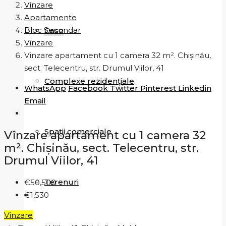
Vînzare
Apartamente
Bloc Secundar
Case
Vînzare
Vînzare apartament cu 1 camera 32 m². Chișinău,
sect. Telecentru, str. Drumul Viilor, 41
Complexe rezidențiale
WhatsApp
Facebook
Twitter
Pinterest
Linkedin
Email
Spații comerciale
Vînzare apartament cu 1 camera 32
m². Chișinău, sect. Telecentru, str.
Drumul Viilor, 41
Terenuri
€50,500
€1,530
Vînzare