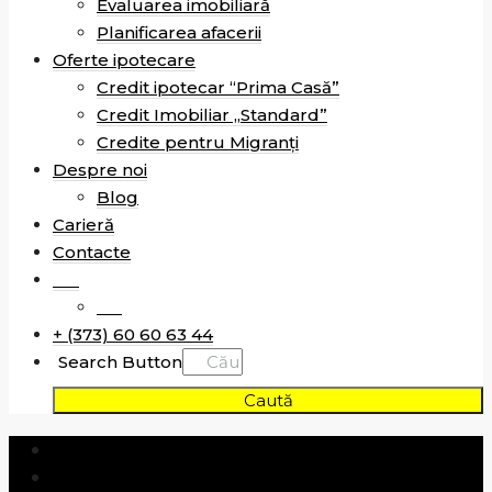
Evaluarea imobiliară
Planificarea afacerii
Oferte ipotecare
Credit ipotecar “Prima Casă”
Credit Imobiliar „Standard”
Credite pentru Migranți
Despre noi
Blog
Carieră
Contacte
RO
RU
+ (373) 60 60 63 44
Search Button
Caută