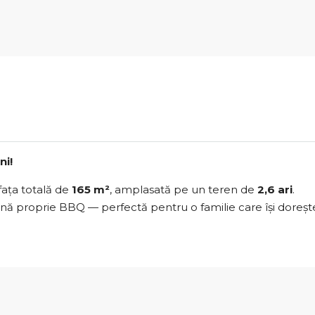
ni!
fața totală de
165 m²
, amplasată pe un teren de
2,6 ari
.
onă proprie BBQ — perfectă pentru o familie care își dorește