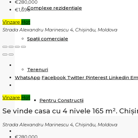
€280,000
Complexe rezidențiale
€1,696
Vînzare
Hot
Strada Alexandru Marinescu 4, Chișinău, Moldova
Spații comerciale
Terenuri
WhatsApp
Facebook
Twitter
Pinterest
Linkedin
Em
Vînzare
Hot
Pentru Construcții
Se vinde casa cu 4 nivele 165 m². Chiși
Strada Alexandru Marinescu 4, Chișinău, Moldova
Chirie
€280,000