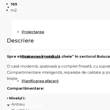
165
Servicii
m2
Proiectarea
Descriere
Evaluarea imobiliară
Spre vânzare casă nouă „la cheie” în sectorul Buiuca
O casă modernă, spațioasă și complet finisată, cu supra
Compartimentare inteligentă, reparație de calitate și z
liniște.
Planificarea afacerii
Compartimentare:
▪️ Nivelul I:
— Antreu
Oferte ipotecare