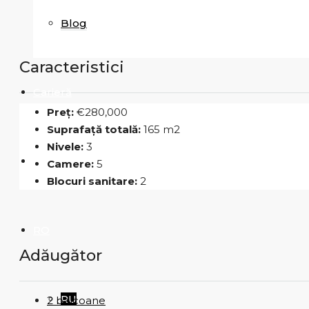
Blog
Caracteristici
Carieră
Preț:
€280,000
Suprafață totală:
165 m2
Nivele:
3
Contacte
Camere:
5
Blocuri sanitare:
2
RO
Adăugător
RU
2 balcoane