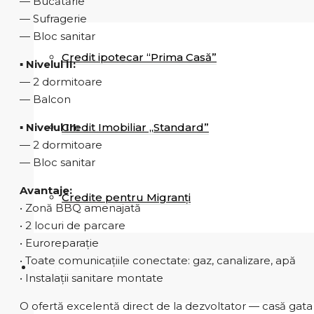
— Bucătărie
— Sufragerie
— Bloc sanitar
Credit ipotecar “Prima Casă”
▪️ Nivelul II:
— 2 dormitoare
— Balcon
Credit Imobiliar „Standard”
▪️ Nivelul III:
— 2 dormitoare
— Bloc sanitar
Avantaje:
Credite pentru Migranți
• Zonă BBQ amenajată
• 2 locuri de parcare
• Euroreparație
• Toate comunicațiile conectate: gaz, canalizare, apă
Despre noi
• Instalații sanitare montate
O ofertă excelentă direct de la dezvoltator — casă gat