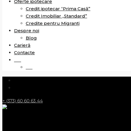
Oferte ipotecare
Credit ipotecar “Prima Casă”
Credit Imobiliar „Standard”
Credite pentru Migranți
Despre noi
Blog
Carieră
Contacte
RO
RU
+ (373) 60 60 63 44