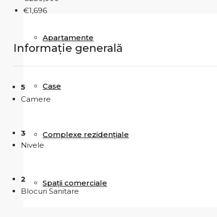
€1,696
Apartamente
Informație generală
Case
5
Camere
3
Complexe rezidențiale
Nivele
2
Spații comerciale
Blocuri Sanitare