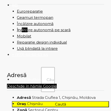
RO
Euroreparație
Geamuri termopan
Încălzire autonomă
Încălzire autonomă pe scară
RU
Mobilat
Reparație design individual
Ușă blindată la intrare
+ (373) 60 60 63 44
Adresă
Search Button
Deschide în hărțile Google
Adresă
Strada Ciuflea 1, Chișinău, Moldova
Oraș
Chișinău
Caută
Zonă
Sectorul Centru