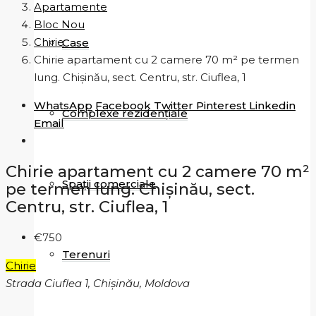
Apartamente
Bloc Nou
Chirie
Case
Chirie apartament cu 2 camere 70 m² pe termen
lung. Chișinău, sect. Centru, str. Ciuflea, 1
WhatsApp
Facebook
Twitter
Pinterest
Linkedin
Complexe rezidențiale
Email
Chirie apartament cu 2 camere 70 m²
Spații comerciale
pe termen lung. Chișinău, sect.
Centru, str. Ciuflea, 1
€750
Terenuri
Chirie
Strada Ciuflea 1, Chișinău, Moldova