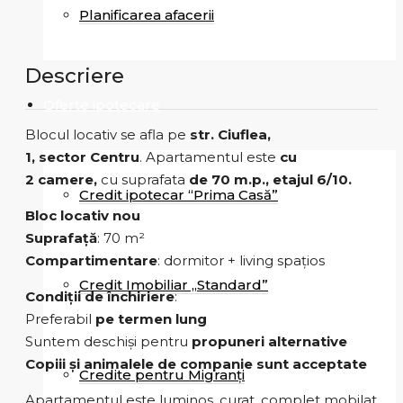
Planificarea afacerii
Descriere
Oferte ipotecare
Blocul locativ se afla pe
str. Ciuflea,
1
, sector Centru
. Apartamentul este
cu
2 camere,
cu suprafata
de 70 m.p., etajul 6/10.
Credit ipotecar “Prima Casă”
Bloc locativ nou
Suprafață
: 70 m²
Compartimentare
: dormitor + living spațios
Credit Imobiliar „Standard”
Condiții de închiriere
:
Preferabil
pe termen lung
Suntem deschiși pentru
propuneri alternative
Copiii și animalele de companie sunt acceptate
Credite pentru Migranți
Apartamentul este luminos, curat, complet mobilat