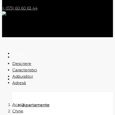
+ (373) 60 60 63 44
Acasă
Descriere
Caracteristici
Adăugător
Vînzare
Adresă
Acasă
Apartamente
Chirie