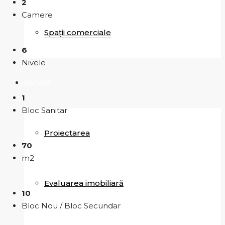
2
Camere
Spații comerciale
6
Nivele
Servicii
1
Bloc Sanitar
Proiectarea
70
m2
Evaluarea imobiliară
10
Bloc Nou / Bloc Secundar