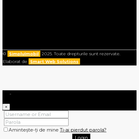
©
2025. Toate drepturile sunt rezervate.
SimpluImobil
Elaborat de
Smart Web Solutions
Login
×
Amintește-ți de mine
Ti-ai pierdut parola?
Login