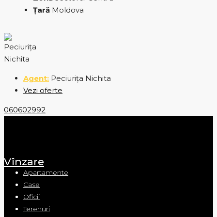
Țară
Moldova
Peciurița Nichita
Vezi oferte
060602992
Vînzare
Apartamente
Case
Oficii
Terenuri