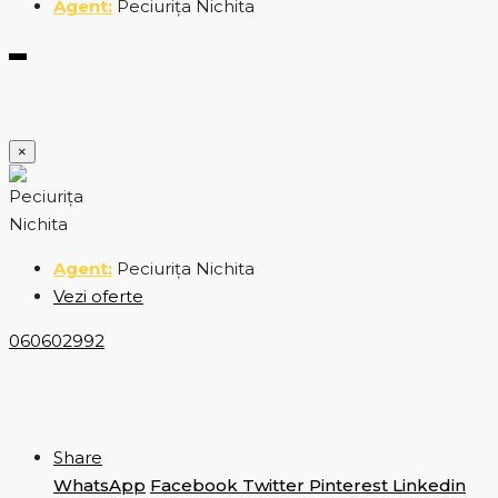
Peciurița Nichita
×
Peciurița Nichita
Vezi oferte
060602992
Share
WhatsApp
Facebook
Twitter
Pinterest
Linkedin