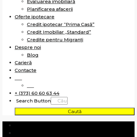
Evaluarea imobiliară
Planificarea afacerii
Oferte ipotecare
Credit ipotecar “Prima Casă”
Credit Imobiliar „Standard”
Credite pentru Migranți
Despre noi
Blog
Carieră
Contacte
RO
RU
+ (373) 60 60 63 44
Search Button
Caută