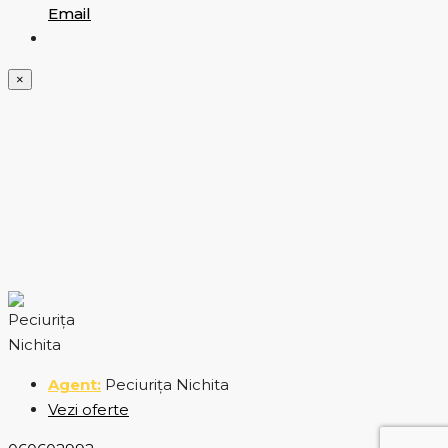
Email
×
Peciurița Nichita
Vezi oferte